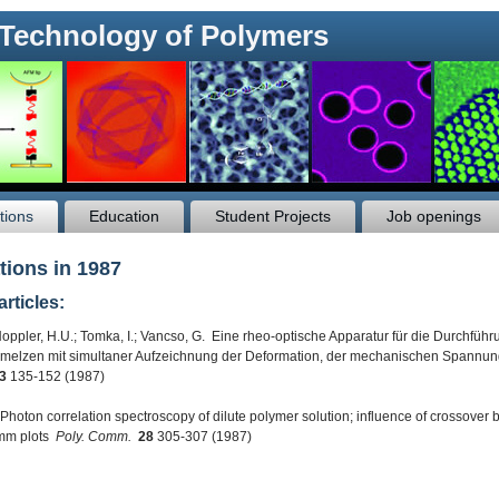
 Technology of Polymers
tions
Education
Student Projects
Job openings
tions in 1987
articles:
 Hoppler, H.U.; Tomka, I.; Vancso, G. Eine rheo-optische Apparatur für die Durch
melzen mit simultaner Aufzeichnung der Deformation, der mechanischen Spann
3
135-152 (1987)
Photon correlation spectroscopy of dilute polymer solution; influence of crossover 
mm plots
Poly. Comm.
28
305-307 (1987)