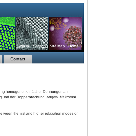
Sign In
Search
Site Map
Home
Contact
führung homogener, einfacher Dehnungen an
ung und der Dopperbrechung
Angew. Makromol.
between the first and higher relaxation modes on