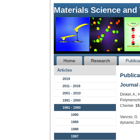
Materials Science and
Home
Research
Publica
Articles
Publica
2019
Journal 
2011 - 2018
2001 - 2010
Dinkel, A.;
Polymersch
1991 - 2000
Chemie
15
1981 - 1990
1990
Vancso, G. 
1989
dynamic Zi
1988
1987