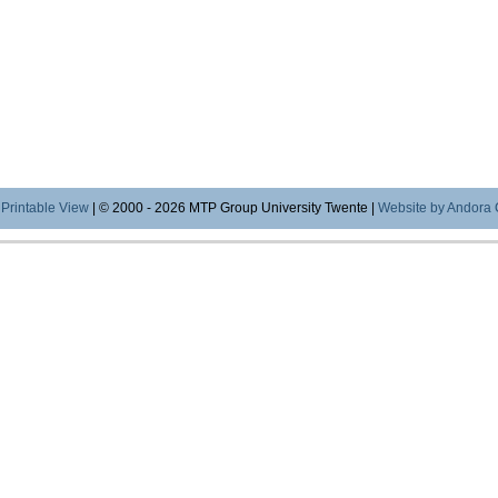
|
Printable View
| © 2000 - 2026 MTP Group University Twente |
Website by Andora 