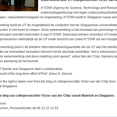
ondertekend door UT collegevoorzitter Victor van de
A*STAR (
Agency for Science, Technology and Resea
onderzoekagentschap met eigen onderzoeksactivitei
pen, natuurwetenschappen en engineering. A*STAR werkt in Singapore nauw same
king biedt de UT de mogelijkheid de contacten met de Singaporese universiteite
jecten in het leven te roepen. Deze samenwerking is het resultaat van jarenlange 
principal scientist
verbonden is aan A*STAR. Daarnaast werken meerdere UT-onde
promoveren uiteindelijk op de UT onder toezicht van zowel A*STAR als een hoogle
werking past in de bredere internationaliseringsambitie die de UT aan het uitrollen
ie we momenteel bezoeken behoren tot de absolute wereldtop. Het is interessant
ale samenwerking met deze instelling vorm geven", aldus Van der Chijs. Namens 
so aanwezig bij het bezoek.
of Twente and Singapore start a collaboration.
result of the long-term effort of Prof. Julius G. Vancso.
 the right is taken over from the blog of collegevoorzitter Victor van der Chijs from
d Singapore.​
e blog van collegevoorzitter Victor van der Chijs vanuit Maleisië en Singapore.
soon
eeman
, Persvoorlichter, tel 06 12 22 12 53