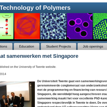
 Technology of Polymers
tions
Education
Student Projects
Job openings
aat samenwerken met Singapore
blished on the University of Twente website.
 2014
De Universiteit Twente gaat een samenwerkingsve
gerenommeerde conglomeraat van onderzoeksinstitut
met de programmering en financiering van research 
Singapore, die wereldwijd hoog aangeschreven sta
samenwerking maakt het voor excellente PhD-kandi
Singapore respectievelijk in Twente te doen. De o