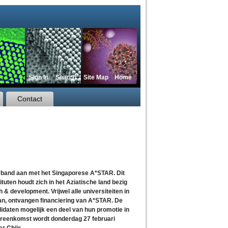
Sign In
Search
Site Map
Home
Contact
rband aan met het Singaporese A*STAR. Dit
en houdt zich in het Aziatische land bezig
& development. Vrijwel alle universiteiten in
an, ontvangen financiering van A*STAR. De
daten mogelijk een deel van hun promotie in
vereenkomst wordt donderdag 27 februari