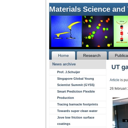
Materials Science and
Home
Research
Publica
News archive
UT g
Prof. J.Schuijer
Singapore Global Young
Article
is pu
Scientist Summit (GYSS)
26 februari
Smart Prediction Flexible
Production
Tracing barnacle footprints
Towards super clean water
Jove low friction surface
coatings