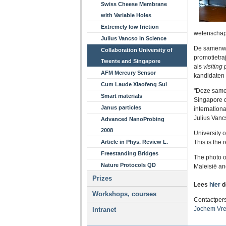
Swiss Cheese Membrane
with Variable Holes
Extremely low friction
wetenschap
Julius Vancso in Science
De samenwer
Collaboration University of
promotietra
Twente and Singapore
als
visiting 
AFM Mercury Sensor
kandidaten 
Cum Laude Xiaofeng Sui
"Deze samen
Smart materials
Singapore d
Janus particles
internation
Julius Vanc
Advanced NanoProbing
2008
University 
Article in Phys. Review L.
This is the 
Freestanding Bridges
The photo on
Nature Protocols QD
Maleisië an
Prizes
Lees
hier
d
Workshops, courses
Contactper
Jochem Vr
Intranet