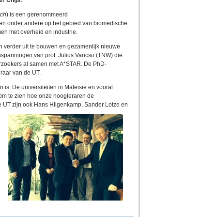
r Chijs.
rch
) is een gerenommeerd
ten onder andere op het gebied van biomedische
n met overheid en industrie.
n verder uit te bouwen en gezamenlijk nieuwe
inspanningen van prof. Julius Vancso (TNW) die
rzoekers al samen met A*STAR. De PhD-
raar van de UT.
 is. De universiteiten in Maleisië en vooral
 om te zien hoe onze hoogleraren de
de UT zijn ook Hans Hilgenkamp, Sander Lotze en